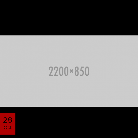
28
Oct