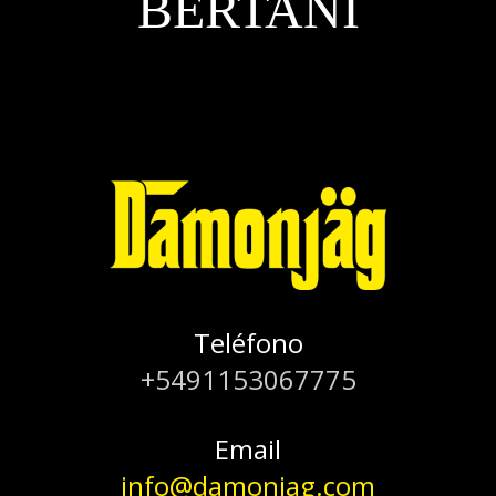
BERTANI
Teléfono
+5491153067775
Email
info@damonjag.com